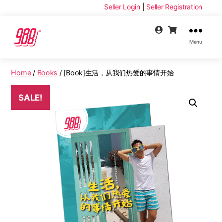
Seller Login
|
Seller Registration
Menu
Home
/
Books
/ [Book]生活，从我们热爱的事情开始
SALE!